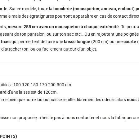
rde. Sur ce modèle, toute la
bouclerie (mousqueton, anneau, embout) p
normale mais des égratignures pourront apparaître en cas de contact direc
ints,
mesure 255 cm avec un mousqueton à chaque extrémité
. Tu peux a
passant de ton pantalon, ou sur ton sac etc… Ou en rajoutant une poignée 
 fixes
qui permettent de faire une
laisse longue
(200 cm) ou une
courte
(
ou d’attacher ton loulou facilement autour d’un objet.
onibles : 100-120-150-170-200-300 cm
dard
d’une laisse est de 120cm.
me bien que notre loulou puisse renifler librement les odeurs alors
nous 
laisse non proposée, n’hésite pas à nous contacter et nous la fabriqueron
 POINTS)