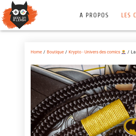
A PROPOS
LES 
Home
/
Boutique
/
Krypto - Univers des comics
/
La