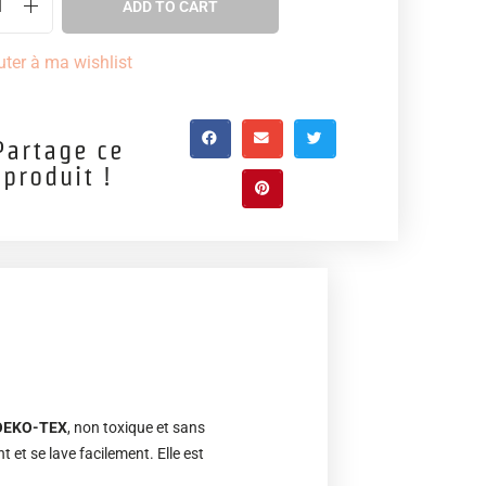
ADD TO CART
uter à ma wishlist
Partage ce
produit !
 OEKO-TEX
, non toxique et sans
 et se lave facilement. Elle est