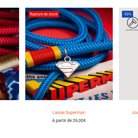
Rupture de stock
-50%
Laisse Superman
Jo
A partir de
26,00
€
Select options