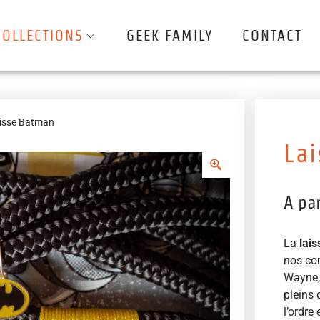
COLLECTIONS
GEEK FAMILY
CONTACT
isse Batman
La
A pa
La
lai
nos co
Wayne, 
pleins 
l’ordre 