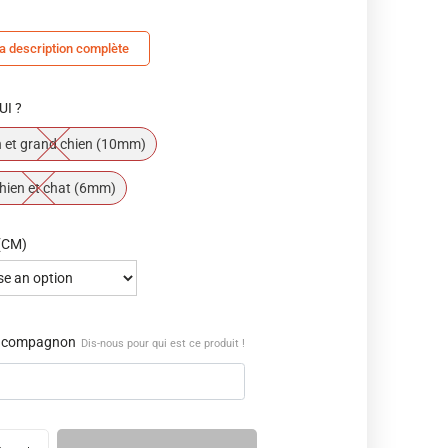
la description complète
UI ?
 et grand chien (10mm)
chien et chat (6mm)
(CM)
 compagnon
Dis-nous pour qui est ce produit !