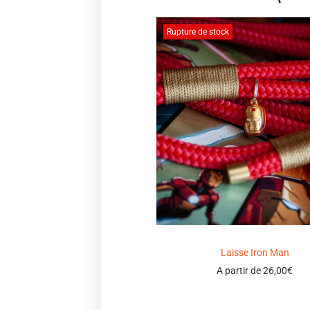
Rupture de stock
Laisse Iron Man
A partir de
26,00
€
Select options