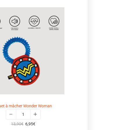
uet à mâcher Wonder Woman
13,90
€
6,95
€