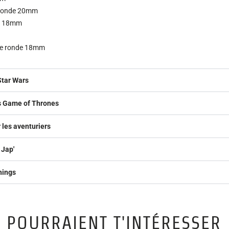
 ronde 20mm
 x 18mm
me ronde 18mm
Star Wars
rs Game of Thrones
 les aventuriers
 Jap'
hings
 POURRAIENT T'INTÉRESSER