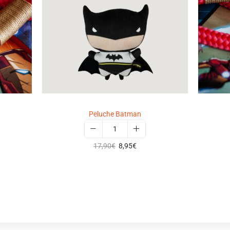
Peluche Batman
17,90
€
8,95
€
Select options
Ajouter à ma wishlist