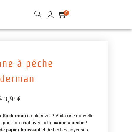
0
nne à pêche
iderman
€
3,95
€
er
Spiderman
en plein vol ? Voilà une nouvelle
n pour ton
chat
avec cette
canne à pêche
!
 de
papier bruissant
et de ficelles soyeuses.