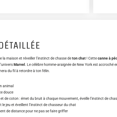
DÉTAILLÉE
 la maison et réveiller l’instinct de chasse de
ton chat
! Cette
canne à pê
l’univers
Marvel
. Le célèbre homme-araignée de New York est accroché 
ra du fil à retordre à ton félin.
on animal
ute douce
 et de coton : émet du bruit à chaque mouvement, éveille l’instinct de cha
le jeu et éveillent l’instinct de chasseur du chat
ent de distance pour ne pas se faire griffer