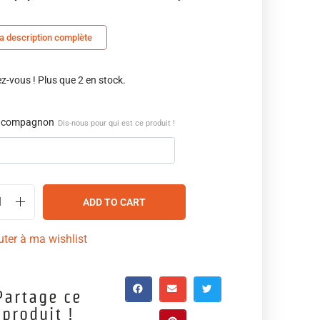
la description complète
-vous ! Plus que 2 en stock.
 compagnon
Dis-nous pour qui est ce produit !
ADD TO CART
uter à ma wishlist
Partage ce
produit !