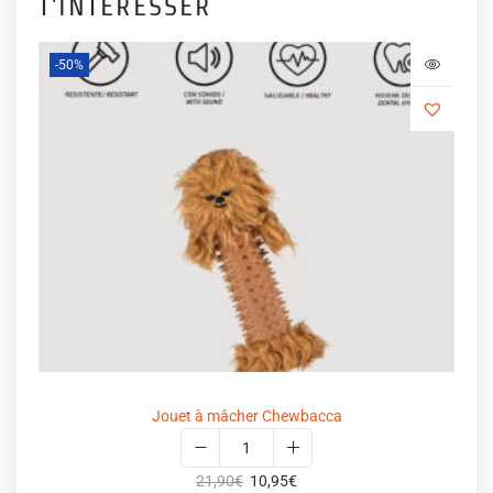
T'INTÉRESSER
-50%
Jouet à mâcher Chewbacca
21,90
€
10,95
€