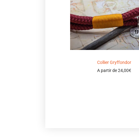
Collier Gryffondor
A partir de
24,00
€
Select options
Ajouter à ma wishlist