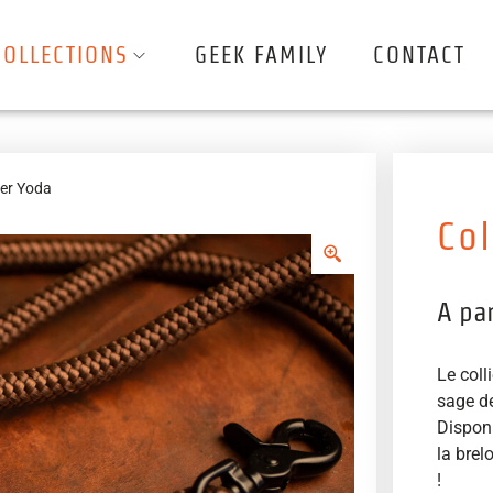
COLLECTIONS
GEEK FAMILY
CONTACT
ier Yoda
Col
A pa
Le coll
sage d
Disponi
la brel
!