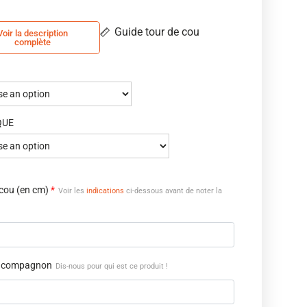
Guide tour de cou
Voir la description
complète
QUE
 cou (en cm)
*
Voir les
indications
ci-dessous avant de noter la
 compagnon
Dis-nous pour qui est ce produit !