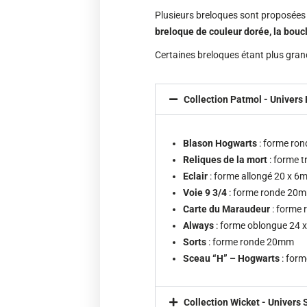
Plusieurs breloques sont proposées (
breloque de couleur dorée, la bouc
Certaines breloques étant plus grand
Collection Patmol - Univers 
Blason Hogwarts
: forme ro
Reliques de la mort
: forme t
Eclair
: forme allongé 20 x 
Voie 9 3/4
: forme ronde 20
Carte du Maraudeur
: forme
Always
: forme oblongue 24
Sorts
: forme ronde 20mm
Sceau “H” – Hogwarts
: for
Collection Wicket - Univers 