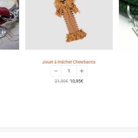
Jouet à mâcher Chewbacca
21,90
€
10,95
€
Select options
Ajouter à ma wishlist