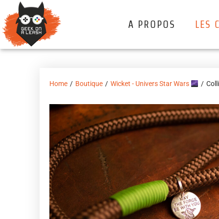
A PROPOS
LES 
Home
/
Boutique
/
Wicket - Univers Star Wars
/
Coll