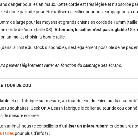
sans danger pour les animaux. Cette corde est très légère et n’absorbe pas 
le est donc parfaite pour être utilisée en collier pour nos compagnons à q
n 20mm de large pour les moyens et grands chiens en corde de 10mm (taille S
ne corde de 6mm (taille XS).
Attention, le collier n’est pas réglable !
Se r
on animal et choisir la bonne taille.
dans la limite du stock disponible), il est également possible de ne pas en
urs peuvent légèrement varier en fonction du calibrage des écrans.
E TOUR DE COU
glable
et est fabriqué sur mesure, au tour du cou du chien ou du chat noté d
ue tu souhaites, Geek On A Leash fabrique le collier au tour de cou donné 
as de mesure érronée.
ton animal, nous te conseillons d’
utiliser un mètre ruban
* et de suivre no
 tailles
pour plus d’infos) :