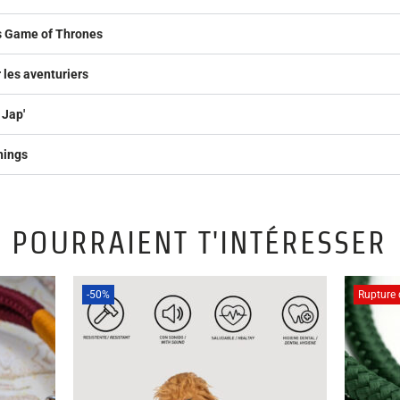
rs Game of Thrones
 les aventuriers
 Jap'
hings
 POURRAIENT T'INTÉRESSER
-50%
Rupture 