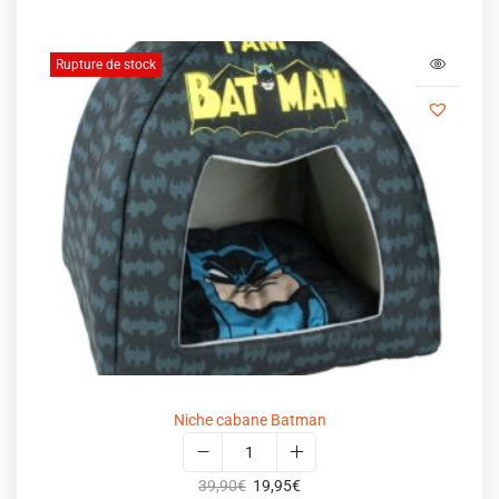
Rupture de stock
Niche cabane Batman
39,90
€
19,95
€