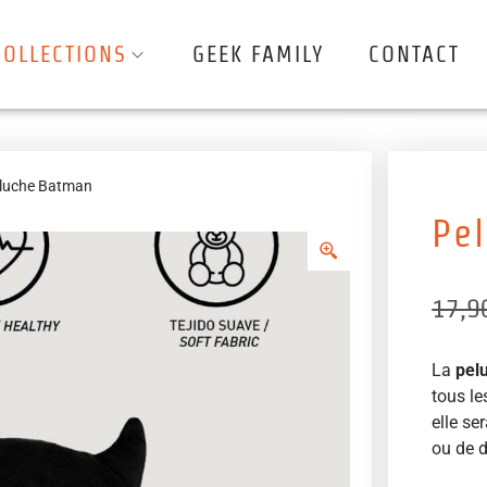
COLLECTIONS
GEEK FAMILY
CONTACT
luche Batman
Pe
17,9
La
pel
tous le
elle s
ou de 