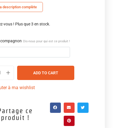
la description complète
-vous ! Plus que 3 en stock.
 compagnon
Dis-nous pour qui est ce produit !
ADD TO CART
uter à ma wishlist
Partage ce
produit !