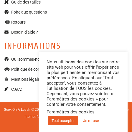
Guide des tailles
Foire aux questions
Retours
Besoin d'aide ?
INFORMATIONS
Qui sommes-nous ?
Nous utilisons des cookies sur notre
site web pour vous offrir l'expérience
Politique de confidentialité
la plus pertinente en mémorisant vos
préférences. En cliquant sur "Tout
Mentions légales
accepter", vous consentez à
l'utilisation de TOUS les cookies.
C.G.V.
Cependant, vous pouvez voir les «
Paramètres des cookies » pour
contrôler votre consentement.
Geek On A Leash © 2023 – Tous droits réservés. Photos par
Made by Mell
| Site
Paramètres des cookies
internet façonné par
Lycan Concept
, au cœur du Tarn.
Tout accepter
Je refuse