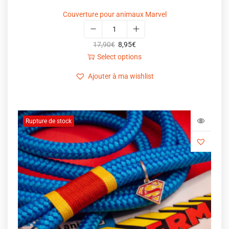
Couverture pour animaux Marvel
17,90
€
8,95
€
Select options
Ajouter à ma wishlist
Rupture de stock