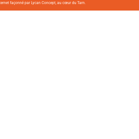
nternet façonné par
Lycan Concept
, au cœur du Tarn.