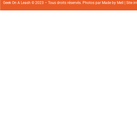
Geek On A Leash © 2023 – Tous droits réservés. Photos par
Made by Mell
| Site i