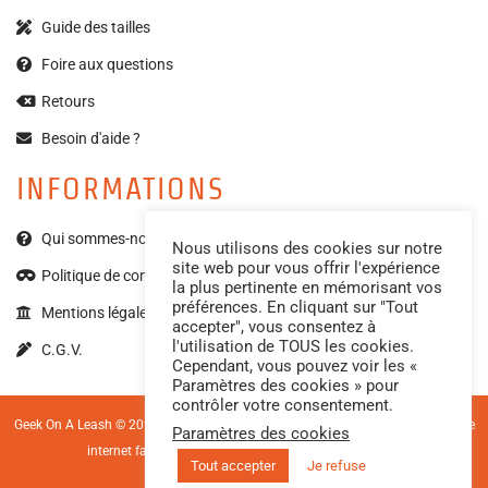
Guide des tailles
Foire aux questions
Retours
Besoin d'aide ?
INFORMATIONS
Qui sommes-nous ?
Nous utilisons des cookies sur notre
site web pour vous offrir l'expérience
Politique de confidentialité
la plus pertinente en mémorisant vos
préférences. En cliquant sur "Tout
Mentions légales
accepter", vous consentez à
l'utilisation de TOUS les cookies.
C.G.V.
Cependant, vous pouvez voir les «
Paramètres des cookies » pour
contrôler votre consentement.
Geek On A Leash © 2023 – Tous droits réservés. Photos par
Made by Mell
| Site
Paramètres des cookies
internet façonné par
Lycan Concept
, au cœur du Tarn.
Tout accepter
Je refuse